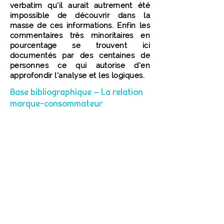
verbatim qu’il aurait autrement été
impossible de découvrir dans la
masse de ces informations. Enfin les
commentaires très minoritaires en
pourcentage se trouvent ici
documentés par des centaines de
personnes ce qui autorise d’en
approfondir l’analyse et les logiques.
Base bibliographique – La relation
marque-consommateur
Cet exemple montre comment une
revue de littérature peut être
communiquée en présentant des
synthèses lexicales et statistiques de
l’ensemble des articles analysés. Les
grands thèmes ainsi dégagés sont
ensuite affinés par une recherche ciblée
correspondants aux concepts plus
spécifiquement étudiés (thésaurus) : les
relations marques/consommateurs et
les émotions mises en jeu.
Les résultats portent sur la cohérence