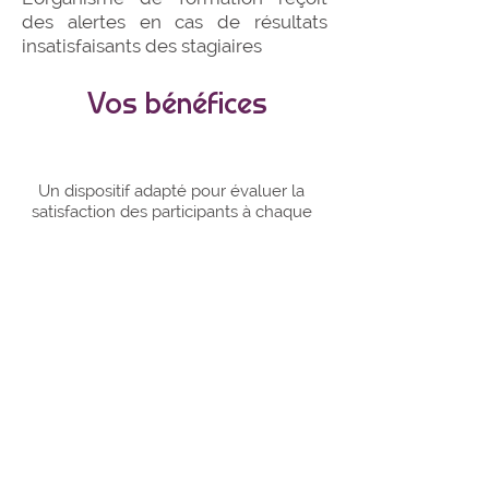
des alertes en cas de résultats
insatisfaisants des stagiaires
Vos bénéfices
PERSONNALISÉ
Un dispositif adapté pour évaluer la
satisfaction des participants à chaque
étape du parcours de formation
AUTOMATISÉ
Une plateforme dédiée à la diffusion
programmée des questionnaires et à la
restitution des résultats en temps réel
360°