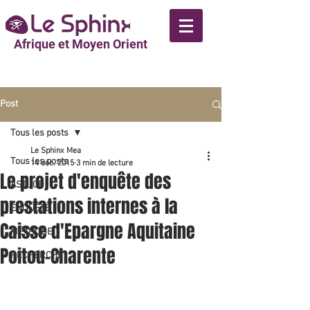
Afrique et Moyen Orient
Post
Tous les posts
Le Sphinx Mea
Tous les posts
14 déc. 2015
3 min de lecture
Le projet d'enquête des
ASTUCE
prestations internes à la
ENQUÊTE
Caisse d'Epargne Aquitaine
MÉTHODE
Poitou-Charente
RECHERCHE