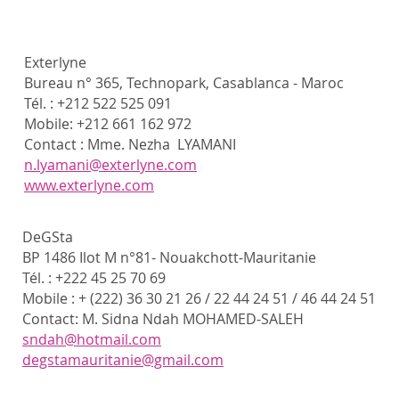
Exterlyne
Bureau n° 365, Technopark, Casablanca - Maroc
Tél. : +212 522 525 091
Mobile: +212 661 162 972
Contact : Mme. Nezha LYAMANI
n.lyamani@exterlyne.com
www.exterlyne.com
DeGSta
BP 1486 Ilot M n°81- Nouakchott-Mauritanie
Tél. : +222 45 25 70 69
Mobile : + (222) 36 30 21 26 / 22 44 24 51 / 46 44 24 51
Contact: M. Sidna Ndah MOHAMED-SALEH
sndah@hotmail.com
degstamauritanie@gmail.com