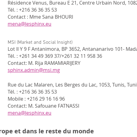
Résidence Venus, Bureau E 21, Centre Urbain Nord, 1082,
Tél. : +216 36 36 35 53
Contact : Mme Sana BHOURI
mena@lesphinx.eu
MSI (Market and Social Insight)
Lot II Y 9 F Antanimora, BP 3652, Antananarivo 101- Ma
Tél. : +261 34 49 369 37/+261 32 11 958 36
Contact: M. Rija RAMAMIARIJERY
sphinx.admin@msi.mg
Rue du Lac Malaren, Les Berges du Lac, 1053, Tunis, Tuni
Tél. : +216 36 36 35 53
Mobile : +216 29 16 16 96
Contact: M. Safouane FATNASSI
mena@lesphinx.eu
rope et dans le reste du monde