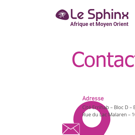
Afrique et Moyen Orient
Contac
Adresse
Cité Errihab – Bloc D –
Rue du Lac Malaren – 10
Email